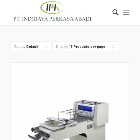
Sort by
Default
Display
15 Products per page