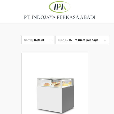
Sort by
Default
Display
15 Products per page