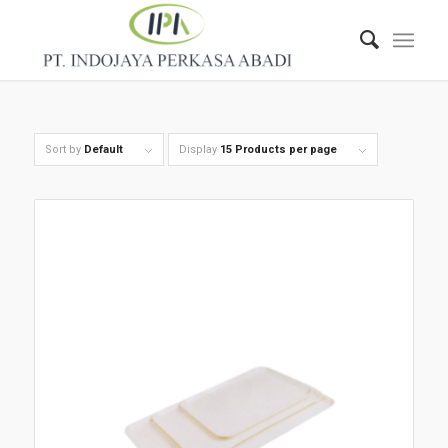
Sort by
Default
Display
15 Products per page