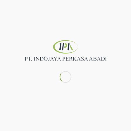
TENTANG KAMI
PT Indojaya Perkasa Abadi adalah sebuah perusahaan
yang bergerak di bidang mesin bakery dan mesin
pengolah makanan. Kami menghadirkan berbagai
pilihan produk untuk memenuhi kebutuhan para
pengusaha bakery, café, restoran, hotel, maupun
pengguna rumah tangga.
FOLLOW US ON