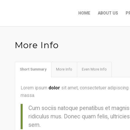
HOME
ABOUT US
P
More Info
Short Summary
More Info
Even More Info
Lorem ipsum
dolor
sit amet, consectetuer adipiscing
massa.
Cum sociis natoque penatibus et magnis 
ridiculus mus. Donec quam felis, ultricie
sem.