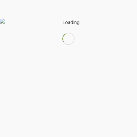
Potato Peeler
TENTANG KAMI
PT Indojaya Perkasa Abadi adalah sebuah perusahaan
yang bergerak di bidang mesin bakery dan mesin
pengolah makanan. Kami menghadirkan berbagai
pilihan produk untuk memenuhi kebutuhan para
pengusaha bakery, café, restoran, hotel, maupun
pengguna rumah tangga.