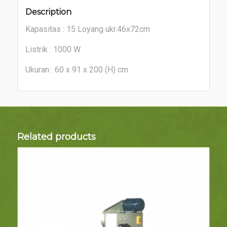
Description
Kapasitas : 15 Loyang ukr.46x72cm
Listrik : 1000 W
Ukuran : 60 x 91 x 200 (H) cm
Related products