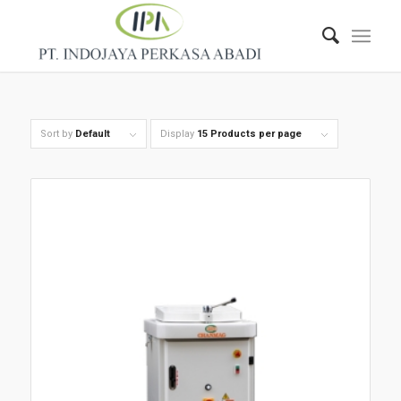
Sort by
Default
Display
15 Products per page