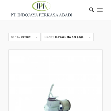
Sort by
Default
Display
15 Products per page