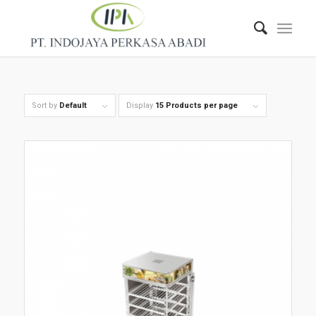
Sort by
Default
Display
15 Products per page