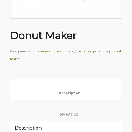
Donut Maker
Categories:
Food Processing Machinery:
,
Snack Equipment
Tag:
donut
maker
						Description					
						Reviews (0)					
Description