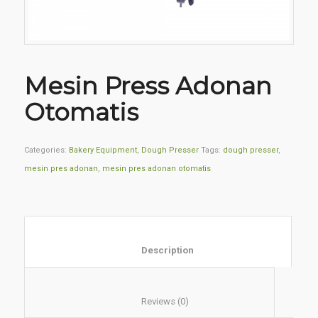
Mesin Press Adonan
Otomatis
Categories:
Bakery Equipment
,
Dough Presser
Tags:
dough presser
,
mesin pres adonan
,
mesin pres adonan otomatis
						Description					
						Reviews (0)					